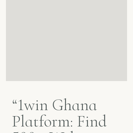
“1win Ghana
Platform: Find