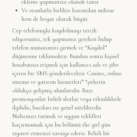
ekleme yapmanıza olanak tanır.
Ve oranlarla birlikte kazanılan miktar
hem de boyut olarak büyür.
Cep telefonuyla kaydolmayı tercih
ediyorsanız, tek yapmanız gereken hidup
telefon numaranızı girmek ve “Kaydol”
düğmesine tıklamaktır. Bundan sonra kişisel
hesabınıza erişmek için kullanıcı adı ve şifre
içeren bir SMS gönderilecektir. Casino, online
sinema ve yatırım hizmetleri” “şirketin
oldukça gelişmiş alanlarıdır. Bazı
promosyonlar belirli slotlar veya etkinliklerle
ilgilidir, bazıları ise genel niteliktedir.
Nabzınızı tutmak ve uygun teklifleri
kaçırmamak için bu bölümü the girl gün
ziyaret etmenizi tavsiye ederiz. Belirli bir