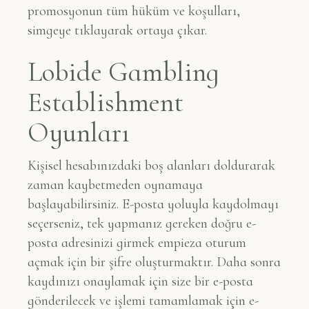
promosyonun tüm hüküm ve koşulları,
simgeye tıklayarak ortaya çıkar.
Lobide Gambling
Establishment
Oyunları
Kişisel hesabınızdaki boş alanları doldurarak
zaman kaybetmeden oynamaya
başlayabilirsiniz. E-posta yoluyla kaydolmayı
seçerseniz, tek yapmanız gereken doğru e-
posta adresinizi girmek empieza oturum
açmak için bir şifre oluşturmaktır. Daha sonra
kaydınızı onaylamak için size bir e-posta
gönderilecek ve işlemi tamamlamak için e-