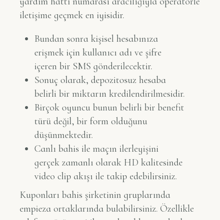
yardım hattı numarası aracılığıyla operatörle
iletişime geçmek en iyisidir.
Bundan sonra kişisel hesabınıza
erişmek için kullanıcı adı ve şifre
içeren bir SMS gönderilecektir.
Sonuç olarak, depozitosuz hesaba
belirli bir miktarın kredilendirilmesidir.
Birçok oyuncu bunun belirli bir benefit
türü değil, bir form olduğunu
düşünmektedir.
Canlı bahis ile maçın ilerleyişini
gerçek zamanlı olarak HD kalitesinde
video clip akışı ile takip edebilirsiniz.
Kuponları bahis şirketinin gruplarında
empieza ortaklarında bulabilirsiniz. Özellikle