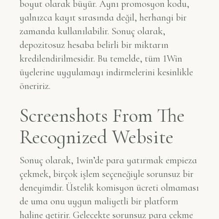
boyut olarak büyür. Aynı promosyon kodu,
yalnızca kayıt sırasında değil, herhangi bir
zamanda kullanılabilir. Sonuç olarak,
depozitosuz hesaba belirli bir miktarın
kredilendirilmesidir. Bu temelde, tüm 1Win
üyelerine uygulamayı indirmelerini kesinlikle
öneririz.
Screenshots From The
Recognized Website
Sonuç olarak, 1win’de para yatırmak empieza
çekmek, birçok işlem seçeneğiyle sorunsuz bir
deneyimdir. Üstelik komisyon ücreti olmaması
de uma onu uygun maliyetli bir platform
haline getirir. Gelecekte sorunsuz para çekme