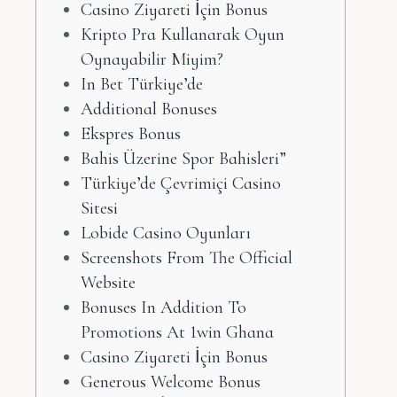
Casino Ziyareti İçin Bonus
Kripto Pra Kullanarak Oyun
Oynayabilir Miyim?
In Bet Türkiye’de
Additional Bonuses
Ekspres Bonus
Bahis Üzerine Spor Bahisleri”
Türkiye’de Çevrimiçi Casino
Sitesi
Lobide Casino Oyunları
Screenshots From The Official
Website
Bonuses In Addition To
Promotions At 1win Ghana
Casino Ziyareti İçin Bonus
Generous Welcome Bonus