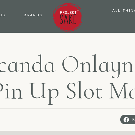
ALL THIN
US
BRANDS
c
a
n
d
a
O
n
l
a
y
n
P
i
n
U
p
S
l
o
t
M
F