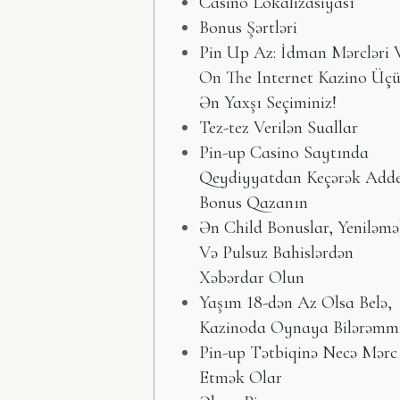
Casino Lokalizasiyası
Bonus Şərtləri
Pin Up Az: İdman Mərcləri 
On The Internet Kazino Üç
Ən Yaxşı Seçiminiz!
Tez-tez Verilən Suallar
Pin-up Casino Saytında
Qeydiyyatdan Keçərək Add
Bonus Qazanın
Ən Child Bonuslar, Yeniləmə
Və Pulsuz Bahislərdən
Xəbərdar Olun
Yaşım 18-dən Az Olsa Belə,
Kazinoda Oynaya Bilərəmm
Pin-up Tətbiqinə Necə Mərc
Etmək Olar