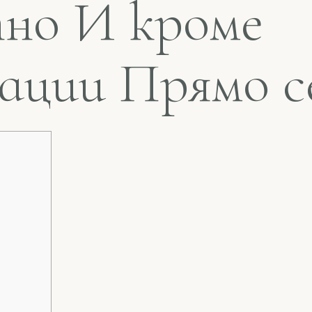
но И кроме
ации Прямо с