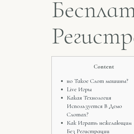
Бесплат
Регистр
Content
но Такое Слот машины?
Live Игры
Какая Технология
Используется В Демо
Слотах?
Как Играть нежелающим
Без Регистрации