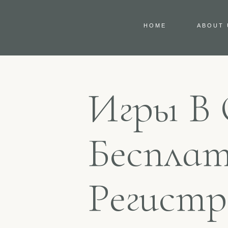
HOME
ABOUT 
И
г
р
ы
В
Б
е
с
п
л
а
Р
е
г
и
с
т
р