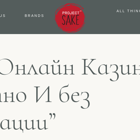
ALL THIN
US
BRANDS
О
н
л
а
й
н
К
а
з
и
т
н
о
И
б
е
з
а
ц
и
и
”