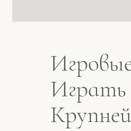
Игровы
Играть
Крупней