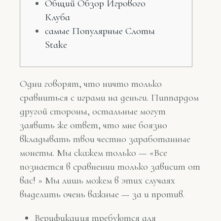
Общий Обзор Игрового
Клуба
самые Популярные Слоты
Stake
Одни говорят, что ничто только
сравниться с играми на деньги. Пиппардом
другой стороны, остальные могут
заявить же ответ, что мне боязно
вкладывать твои честно заработанные
монеты. Мы скажем только — «Все
познается в сравнении только зависит от
вас! » Мы лишь можем в этих случаях
выделить очень важные — за и против.
Верификация требуются для