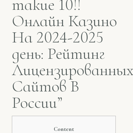
такие 10!!
Онлайн Казино
На 2024-2025
день: Рейтинг
Лицензированны
Сайтов В
России”
Content