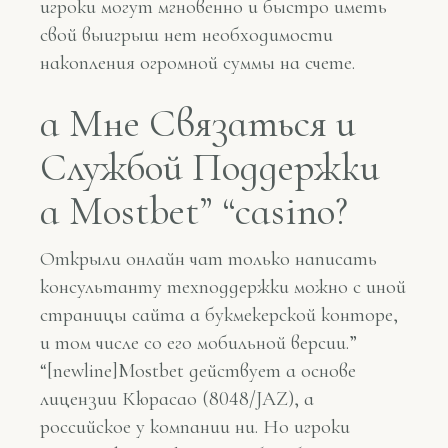
игроки могут мгновенно и быстро иметь
свой выигрыш нет необходимости
накопления огромной суммы на счете.
а Мне Связаться и
Службой Поддержки
а Mostbet” “casino?
Открыли онлайн чат только написать
консультанту техподдержки можно с иной
страницы сайта а букмекерской конторе,
и том числе со его мобильной версии.”
“[newline]Mostbet действует а основе
лицензии Кюрасао (8048/JAZ), а
российское у компании ни. Но игроки