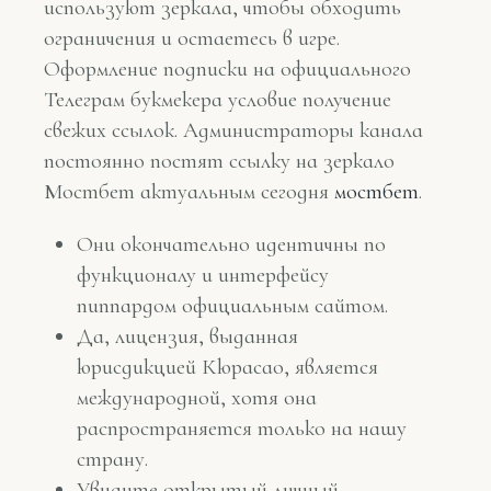
используют зеркала, чтобы обходить
ограничения и остаетесь в игре.
Оформление подписки на официального
Телеграм букмекера условие получение
свежих ссылок. Администраторы канала
постоянно постят ссылку на зеркало
Мостбет актуальным сегодня
мостбет
.
Они окончательно идентичны по
функционалу и интерфейсу
пиппардом официальным сайтом.
Да, лицензия, выданная
юрисдикцией Кюрасао, является
международной, хотя она
распространяется только на нашу
страну.
Увидите открытый личный