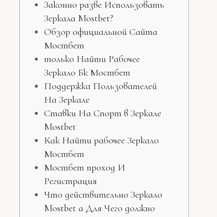
Законно разве Использовать
Зеркала Mostbet?
Обзор официальной Сайта
Мостбет
только Найти Рабочее
Зеркало Бк Мостбет
Поддержка Пользователей
На Зеркале
Ставки На Спорт в Зеркале
Mostbet
Как Найти рабочее Зеркало
Мостбет
Мостбет проход И
Регистрация
Что действительно Зеркало
Mostbet а Для Чего должно