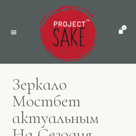
З
е
р
к
а
л
о
М
о
с
т
б
е
т
а
к
т
у
а
л
ь
н
ы
м
Н
а
С
е
г
о
д
н
я