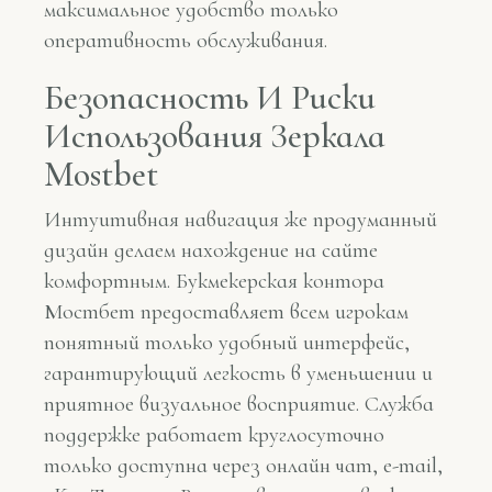
максимальное удобство только
оперативность обслуживания.
Безопасность И Риски
Использования Зеркала
Mostbet
Интуитивная навигация же продуманный
дизайн делаем нахождение на сайте
комфортным. Букмекерская контора
Мостбет предоставляет всем игрокам
понятный только удобный интерфейс,
гарантирующий легкость в уменьшении и
приятное визуальное восприятие. Служба
поддержке работает круглосуточно
только доступна через онлайн чат, e-mail,