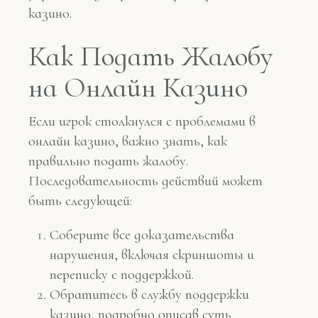
казино.
Как Подать Жалобу
на Онлайн Казино
Если игрок столкнулся с проблемами в
онлайн казино, важно знать, как
правильно подать жалобу.
Последовательность действий может
быть следующей:
Соберите все доказательства
нарушения, включая скриншоты и
переписку с поддержкой.
Обратитесь в службу поддержки
казино, подробно описав суть